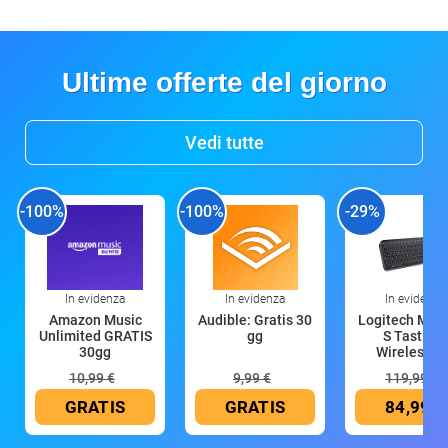
Ultime offerte del giorno
Vedi tutte
-100%
-100%
-29%
In evidenza
In evidenza
In evidenza
Amazon Music
Audible: Gratis 30
Logitech MX 
Unlimited GRATIS
gg
S Tastiera
30gg
Wireless (G
10,99 €
9,99 €
119,99 €
GRATIS
GRATIS
84,99 €