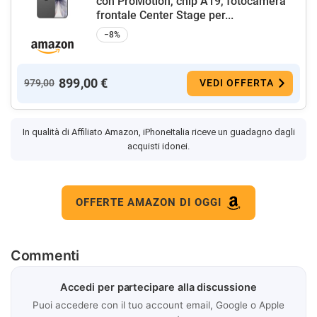
con ProMotion, chip A19, fotocamera
frontale Center Stage per...
−8%
899,00 €
979,00
VEDI OFFERTA
In qualità di Affiliato Amazon, iPhoneItalia riceve un guadagno dagli
acquisti idonei.
OFFERTE AMAZON DI OGGI
Commenti
Accedi per partecipare alla discussione
Puoi accedere con il tuo account email, Google o Apple