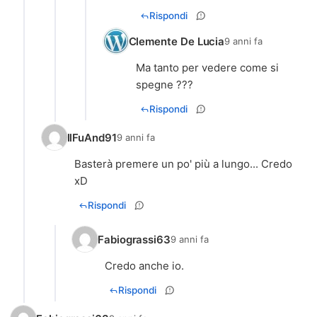
Rispondi
Clemente De Lucia
9 anni fa
Ma tanto per vedere come si
spegne ???
Rispondi
IlFuAnd91
9 anni fa
Basterà premere un po' più a lungo... Credo
xD
Rispondi
Fabiograssi63
9 anni fa
Credo anche io.
Rispondi