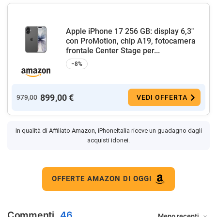
Apple iPhone 17 256 GB: display 6,3"
con ProMotion, chip A19, fotocamera
frontale Center Stage per...
−8%
899,00 €
979,00
VEDI OFFERTA
In qualità di Affiliato Amazon, iPhoneItalia riceve un guadagno dagli
acquisti idonei.
OFFERTE AMAZON DI OGGI
Commenti
46