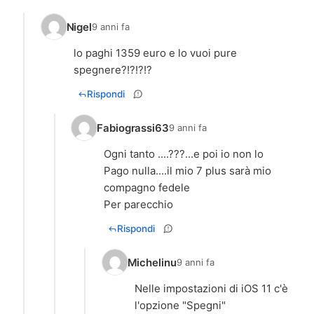
Nigel
9 anni fa
lo paghi 1359 euro e lo vuoi pure
spegnere?!?!?!?
Rispondi
Fabiograssi63
9 anni fa
Ogni tanto ....???...e poi io non lo
Pago nulla....il mio 7 plus sarà mio
compagno fedele
Per parecchio
Rispondi
Michelinu
9 anni fa
Nelle impostazioni di iOS 11 c'è
l'opzione "Spegni"