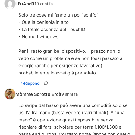
IlFuAnd91
9 anni fa
Solo tre cose mi fanno un po' "schifo":
- Quella penisola in alto
- La totale assenza del TouchID
- No multiwindows
Per il resto gran bel dispositivo. Il prezzo non lo
vedo come un problema e se non fossi passato a
Google (anche per esigenze lavorative)
probabilmente lo avrei già prenotato.
Rispondi
Mòmme Sorotto Ercà
9 anni fa
Lo swipe dal basso può avere una comodità solo se
usi l'altra mano (basta vedere i vari filmati). A "una
mano" è operazione quasi impossibile senza
rischiare di farsi scivolare per terra 1.100/1.300 e
passa euri di roba! Col tasto home (anche con quello