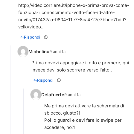
http://video.corriere.it/iphone-x-prima-prova-come-
funziona-riconoscimento-volto-face-id-altre-
novita/017437aa-9804-11e7-8ca4-27e7bbee7bdd?
vclk=video…
Rispondi
Michelinu
9 anni fa
Prima dovevi appoggiare il dito e premere, qui
invece devi solo scorrere verso l'alto..
Rispondi
Delafuerte
9 anni fa
Ma prima devi attivare la schermata di
sblocco, giusto?!
Poi lo guardi e devi fare lo swipe per
accedere, no?!