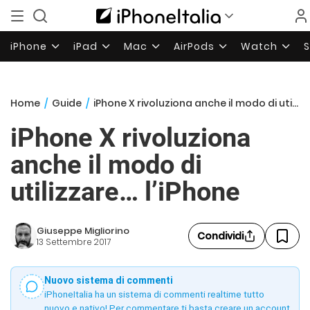
iPhone
iPad
Mac
AirPods
Watch
Home
/
Guide
/
iPhone X rivoluziona anche il modo di utilizzare… l’iPhone
iPhone X rivoluziona
anche il modo di
utilizzare… l’iPhone
Giuseppe Migliorino
Condividi
13 Settembre 2017
Nuovo sistema di commenti
iPhoneItalia ha un sistema di commenti realtime tutto
nuovo e nativo! Per commentare ti basta creare un account