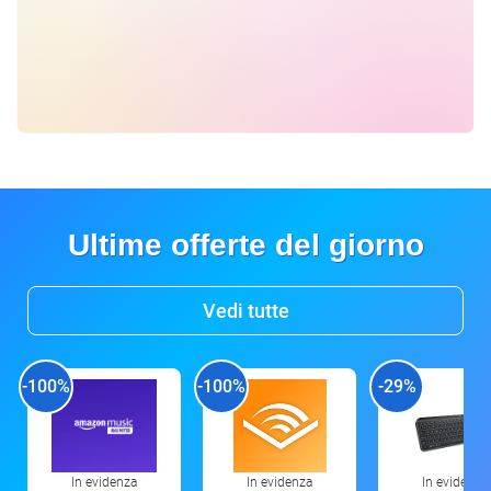
Ultime offerte del giorno
Vedi tutte
-100%
-100%
-29%
In evidenza
In evidenza
In evidenza