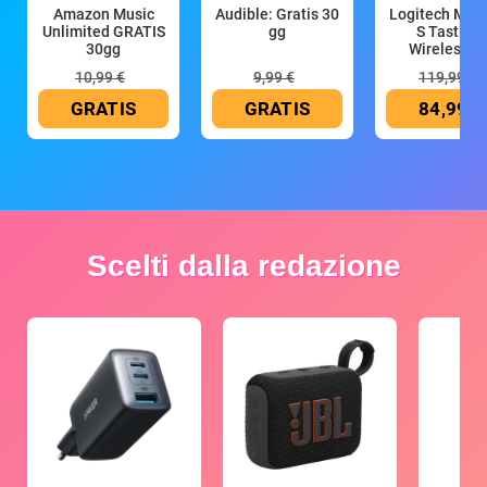
Amazon Music
Audible: Gratis 30
Logitech MX 
Unlimited GRATIS
gg
S Tastiera
30gg
Wireless (G
10,99 €
9,99 €
119,99 €
GRATIS
GRATIS
84,99 €
Scelti dalla redazione