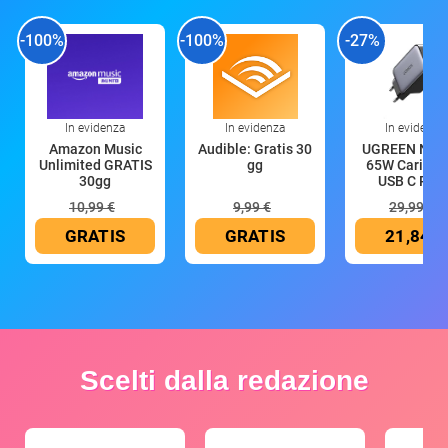
-100%
-100%
-27%
In evidenza
In evidenza
In evidenza
Amazon Music
Audible: Gratis 30
UGREEN Nex
Unlimited GRATIS
gg
65W Caricat
30gg
USB C Rica
10,99 €
9,99 €
29,99 €
GRATIS
GRATIS
21,84 €
Scelti dalla redazione