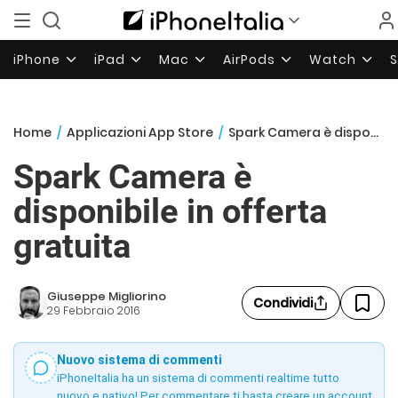
iPhone
iPad
Mac
AirPods
Watch
Home
/
Applicazioni App Store
/
Spark Camera è disponibile in offerta gratuita
Spark Camera è
disponibile in offerta
gratuita
Giuseppe Migliorino
Condividi
29 Febbraio 2016
Nuovo sistema di commenti
iPhoneItalia ha un sistema di commenti realtime tutto
nuovo e nativo! Per commentare ti basta creare un account