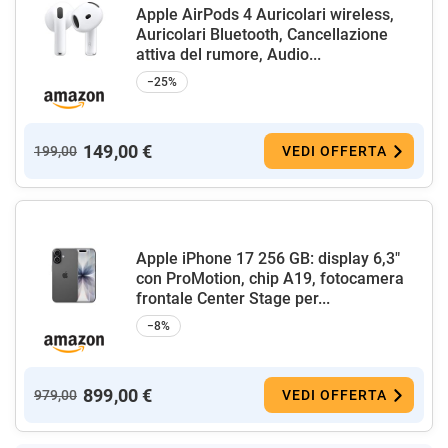
Apple AirPods 4 Auricolari wireless,
Auricolari Bluetooth, Cancellazione
attiva del rumore, Audio...
−25%
149,00 €
199,00
VEDI OFFERTA
Apple iPhone 17 256 GB: display 6,3"
con ProMotion, chip A19, fotocamera
frontale Center Stage per...
−8%
899,00 €
979,00
VEDI OFFERTA