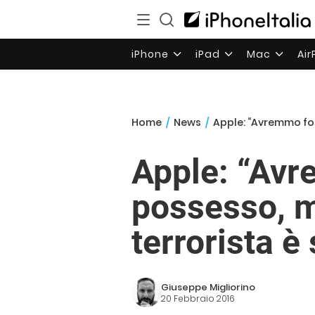
iPhone
iPad
Mac
Ai
Home
/
News
/
Apple: “Avremmo forn
Apple: “Avre
possesso, m
terrorista è
Giuseppe Migliorino
20 Febbraio 2016