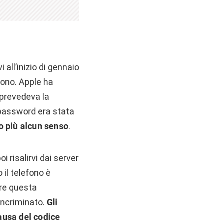
 all’inizio di gennaio
efono. Apple ha
 prevedeva la
 password era stata
o più alcun senso
.
 risalirvi dai server
il telefono è
are questa
incriminato.
Gli
ausa del codice