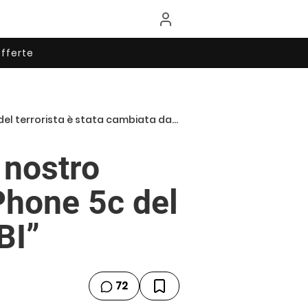
fferte
terrorista è stata cambiata dall’FBI”
 nostro
Phone 5c del
BI”
72