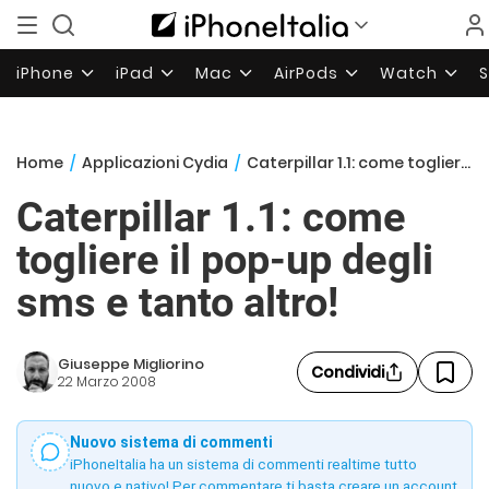
iPhone
iPad
Mac
AirPods
Watch
Home
/
Applicazioni Cydia
/
Caterpillar 1.1: come togliere il pop-up degli sms e tanto altro!
Caterpillar 1.1: come
togliere il pop-up degli
sms e tanto altro!
Giuseppe Migliorino
Condividi
22 Marzo 2008
Nuovo sistema di commenti
iPhoneItalia ha un sistema di commenti realtime tutto
nuovo e nativo! Per commentare ti basta creare un account