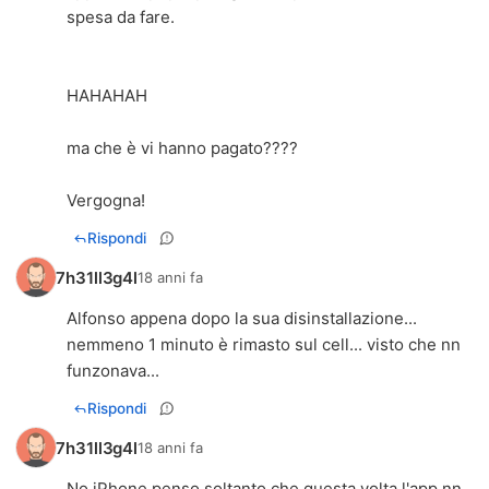
spesa da fare.
HAHAHAH
ma che è vi hanno pagato????
Vergogna!
Rispondi
7h31ll3g4l
18 anni fa
Alfonso appena dopo la sua disinstallazione...
nemmeno 1 minuto è rimasto sul cell... visto che nn
funzonava...
Rispondi
7h31ll3g4l
18 anni fa
No iPhone penso soltanto che questa volta l'app nn