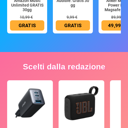
Amazon Music
Audible: Gratis 30
Anker Mag
Unlimited GRATIS
gg
Power Ban
30gg
Magsafe 10
mAh
10,99 €
9,99 €
89,99 €
GRATIS
GRATIS
49,99 €
Scelti dalla redazione