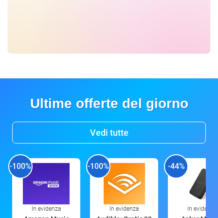
Ultime offerte del giorno
Vedi tutte
-100%
-100%
-44%
In evidenza
In evidenza
In evidenza