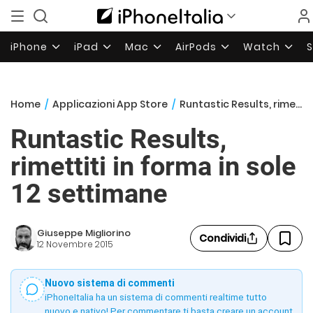
iPhone
iPad
Mac
AirPods
Watch
Home
/
Applicazioni App Store
/
Runtastic Results, rimettiti in forma in sole 12 settimane
Runtastic Results,
rimettiti in forma in sole
12 settimane
Giuseppe Migliorino
Condividi
12 Novembre 2015
Nuovo sistema di commenti
iPhoneItalia ha un sistema di commenti realtime tutto
nuovo e nativo! Per commentare ti basta creare un account