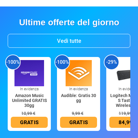
Ultime offerte del giorno
Vedi tutte
-100%
-100%
-29%
In evidenza
In evidenza
In evidenza
Amazon Music
Audible: Gratis 30
Logitech MX 
Unlimited GRATIS
gg
S Tastiera
30gg
Wireless (G
10,99 €
9,99 €
119,99 €
GRATIS
GRATIS
84,99 €