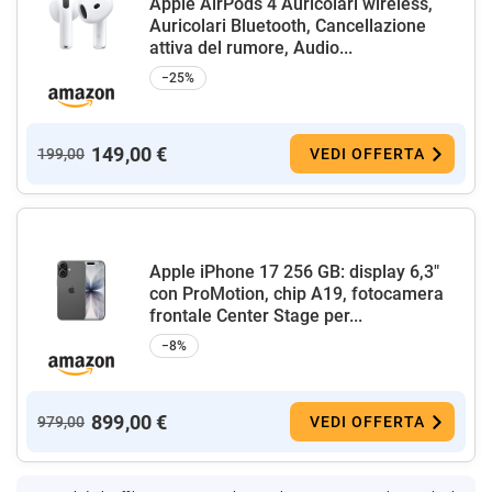
Apple AirPods 4 Auricolari wireless,
Auricolari Bluetooth, Cancellazione
attiva del rumore, Audio...
−25%
149,00 €
199,00
VEDI OFFERTA
Apple iPhone 17 256 GB: display 6,3"
con ProMotion, chip A19, fotocamera
frontale Center Stage per...
−8%
899,00 €
979,00
VEDI OFFERTA