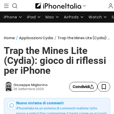
iPhone
iPad
Mac
AirPods
Watch
Home
/
Applicazioni Cydia
/
Trap the Mines Lite (Cydia): gioco di riflessi per iPhone
Trap the Mines Lite
(Cydia): gioco di riflessi
per iPhone
Giuseppe Migliorino
Condividi
26 Settembre 2009
Nuovo sistema di commenti
iPhoneItalia ha un sistema di commenti realtime tutto
nuovo e nativo! Per commentare ti basta creare un account