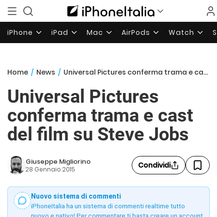
iPhone
iPad
Mac
AirPods
Watch
Home
/
News
/
Universal Pictures conferma trama e cast del film su Steve Jobs
Universal Pictures
conferma trama e cast
del film su Steve Jobs
Giuseppe Migliorino
Condividi
28 Gennaio 2015
Nuovo sistema di commenti
iPhoneItalia ha un sistema di commenti realtime tutto
nuovo e nativo! Per commentare ti basta creare un account