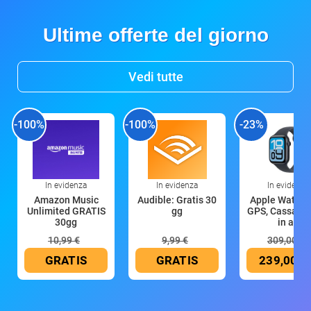
Ultime offerte del giorno
Vedi tutte
-100%
-100%
-23%
In evidenza
In evidenza
In evidenza
Amazon Music
Audible: Gratis 30
Apple Watch 
Unlimited GRATIS
gg
GPS, Cassa 4
30gg
in all
10,99 €
9,99 €
309,00 €
GRATIS
GRATIS
239,00 €