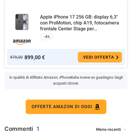
Apple iPhone 17 256 GB: display 6,3"
con ProMotion, chip A19, fotocamera
frontale Center Stage per...
−8%
899,00 €
979,00
VEDI OFFERTA
In qualità di Affiliato Amazon, iPhoneItalia riceve un guadagno dagli
acquisti idonei.
OFFERTE AMAZON DI OGGI
Commenti
1