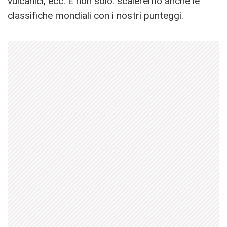
vulcanici, ecc. E non solo: scaleremo anche le
classifiche mondiali con i nostri punteggi.