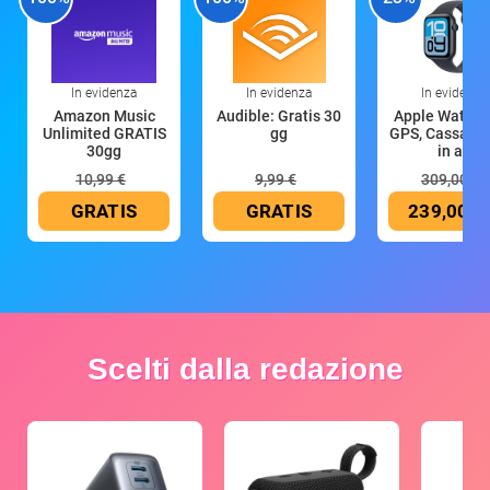
In evidenza
In evidenza
In evidenza
Amazon Music
Audible: Gratis 30
Apple Watch 
Unlimited GRATIS
gg
GPS, Cassa 4
30gg
in all
10,99 €
9,99 €
309,00 €
GRATIS
GRATIS
239,00 €
Scelti dalla redazione