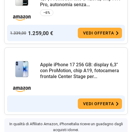
Pro, autonomia senza...
−6%
1.259,00 €
1.339,00
VEDI OFFERTA
Apple iPhone 17 256 GB: display 6,3"
con ProMotion, chip A19, fotocamera
frontale Center Stage per...
VEDI OFFERTA
In qualità di Affiliato Amazon, iPhoneItalia riceve un guadagno dagli
acquisti idonei.