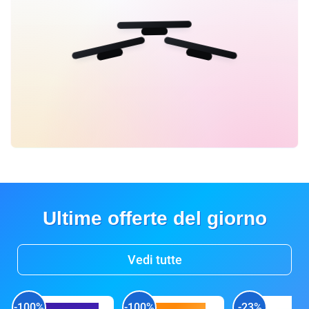
Ultime offerte del giorno
Vedi tutte
-100%
-100%
-23%