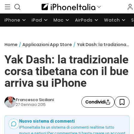
iPhone
iPad
Mac
AirPods
Watch
Home
/
Applicazioni App Store
/
Yak Dash: la tradizionale corsa tibetana con il bue arriva su iPhone
Yak Dash: la tradizionale
corsa tibetana con il bue
arriva su iPhone
Francesco Siciliani
Condividi
27 Gennaio 2015
Nuovo sistema di commenti
iPhoneItalia ha un sistema di commenti realtime tutto
nuovo e nativo! Per commentare ti basta creare un account