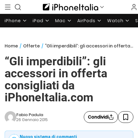
iPhone
iPad
Mac
AirPods
Watch
Home
/
Offerte
/
“Gli imperdibili”: gli accessori in offerta consigliati da iPhoneItalia.com
“Gli imperdibili”: gli
accessori in offerta
consigliati da
iPhoneItalia.com
Fabio Padula
Condividi
26 Gennaio 2015
Nuovo sistema di commenti