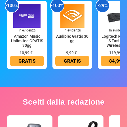
-100%
-100%
-29%
In evidenza
In evidenza
In evidenza
Amazon Music
Audible: Gratis 30
Logitech MX 
Unlimited GRATIS
gg
S Tastiera
30gg
Wireless (G
10,99 €
9,99 €
119,99 €
GRATIS
GRATIS
84,99 €
Scelti dalla redazione