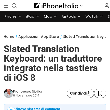
iPhone
iPad
Mac
AirPods
Watch
Home
/
Applicazioni App Store
/
Slated Translation Keyboard: un traduttore integrato nella tastiera di iOS 8
Slated Translation
Keyboard: un traduttore
integrato nella tastiera
di iOS 8
Francesco Siciliani
Condividi
6 Novembre 2014
Nuovo sistema di commenti