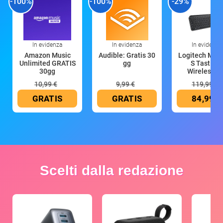
-100%
-100%
-29%
In evidenza
In evidenza
In evidenza
Amazon Music
Audible: Gratis 30
Logitech MX 
Unlimited GRATIS
gg
S Tastiera
30gg
Wireless (G
10,99 €
9,99 €
119,99 €
GRATIS
GRATIS
84,99 €
Scelti dalla redazione