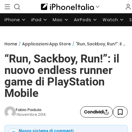
iPhone
iPad
Mac
AirPods
Watch
Home
/
Applicazioni App Store
/
“Run, Sackboy, Run!”: il nuovo endless runner game di PlayStation Mobile
“Run, Sackboy, Run!”: il
nuovo endless runner
game di PlayStation
Mobile
Fabio Padula
Condividi
1 Novembre 2014
Nuovo sistema di commenti