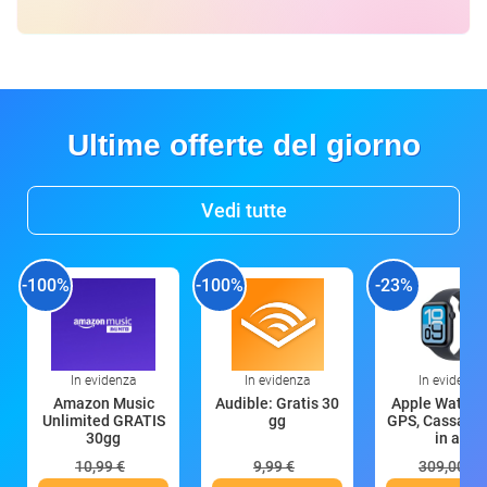
Ultime offerte del giorno
Vedi tutte
-100%
-100%
-23%
In evidenza
In evidenza
In evidenza
Amazon Music
Audible: Gratis 30
Apple Watch 
Unlimited GRATIS
gg
GPS, Cassa 4
30gg
in all
10,99 €
9,99 €
309,00 €