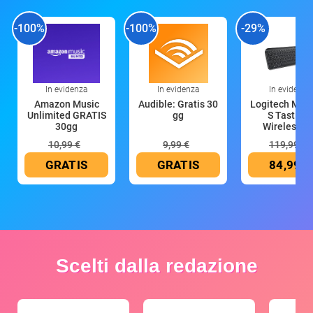
-100%
-100%
-29%
In evidenza
In evidenza
In evidenza
Amazon Music
Audible: Gratis 30
Logitech MX 
Unlimited GRATIS
gg
S Tastiera
30gg
Wireless (G
10,99 €
9,99 €
119,99 €
GRATIS
GRATIS
84,99 €
Scelti dalla redazione