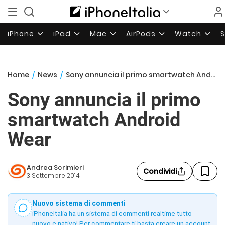
iPhone
iPad
Mac
AirPods
Watch
Home
/
News
/
Sony annuncia il primo smartwatch Android Wear
Sony annuncia il primo
smartwatch Android
Wear
Andrea Scrimieri
Condividi
3 Settembre 2014
Nuovo sistema di commenti
iPhoneItalia ha un sistema di commenti realtime tutto
nuovo e nativo! Per commentare ti basta creare un account