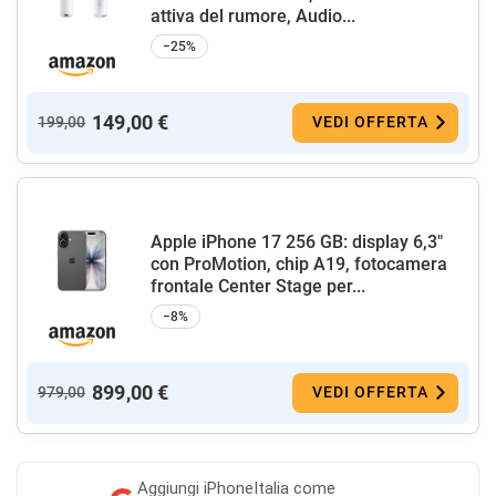
attiva del rumore, Audio...
−25%
149,00 €
199,00
VEDI OFFERTA
Apple iPhone 17 256 GB: display 6,3"
con ProMotion, chip A19, fotocamera
frontale Center Stage per...
−8%
899,00 €
979,00
VEDI OFFERTA
Aggiungi
iPhoneItalia come