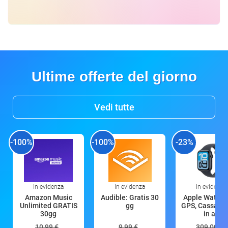
Ultime offerte del giorno
Vedi tutte
-100%
-100%
-23%
In evidenza
In evidenza
In evidenza
Amazon Music
Audible: Gratis 30
Apple Watch 
Unlimited GRATIS
gg
GPS, Cassa 4
30gg
in all
10,99 €
9,99 €
309,00 €