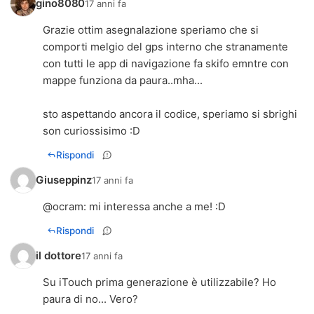
gino8080
17 anni fa
Grazie ottim asegnalazione speriamo che si
comporti melgio del gps interno che stranamente
con tutti le app di navigazione fa skifo emntre con
mappe funziona da paura..mha...
sto aspettando ancora il codice, speriamo si sbrighi
son curiossisimo :D
Rispondi
Giuseppinz
17 anni fa
@
ocram
: mi interessa anche a me! :D
Rispondi
il dottore
17 anni fa
Su iTouch prima generazione è utilizzabile? Ho
paura di no... Vero?