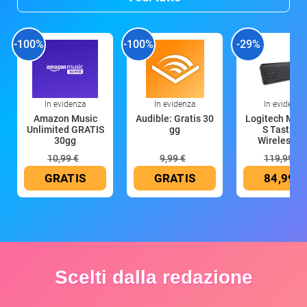
-100%
-100%
-29%
In evidenza
In evidenza
In evidenza
Amazon Music
Audible: Gratis 30
Logitech MX 
Unlimited GRATIS
gg
S Tastiera
30gg
Wireless (G
10,99 €
9,99 €
119,99 €
GRATIS
GRATIS
84,99 €
Scelti dalla redazione