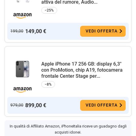
attiva del rumore, Audio...
−25%
149,00 €
199,00
VEDI OFFERTA
Apple iPhone 17 256 GB: display 6,3"
con ProMotion, chip A19, fotocamera
frontale Center Stage per...
−8%
899,00 €
979,00
VEDI OFFERTA
In qualità di Affiliato Amazon, iPhoneItalia riceve un guadagno dagli
acquisti idonei.