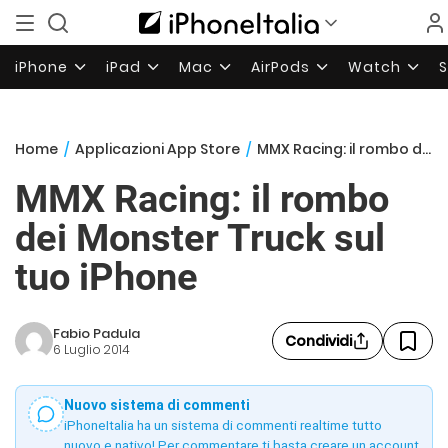
iPhone
iPad
Mac
AirPods
Watch
Home
/
Applicazioni App Store
/
MMX Racing: il rombo dei Monster Truck sul tuo iPhone
MMX Racing: il rombo
dei Monster Truck sul
tuo iPhone
Fabio Padula
Condividi
6 Luglio 2014
Nuovo sistema di commenti
iPhoneItalia ha un sistema di commenti realtime tutto
nuovo e nativo! Per commentare ti basta creare un account