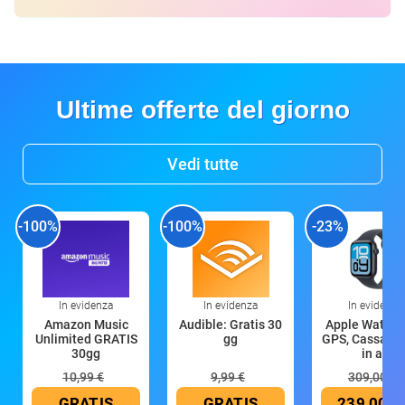
Ultime offerte del giorno
Vedi tutte
-100%
-100%
-23%
In evidenza
In evidenza
In evidenza
Amazon Music
Audible: Gratis 30
Apple Watch 
Unlimited GRATIS
gg
GPS, Cassa 4
30gg
in all
10,99 €
9,99 €
309,00 €
GRATIS
GRATIS
239,00 €