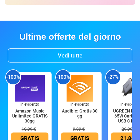
Ultime offerte del giorno
Vedi tutte
-100%
-100%
-27%
In evidenza
In evidenza
In evidenza
Amazon Music
Audible: Gratis 30
UGREEN Nex
Unlimited GRATIS
gg
65W Caricat
30gg
USB C Rica
10,99 €
9,99 €
29,99 €
GRATIS
GRATIS
21,84 €