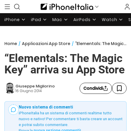
iPhone
iPad
Mac
AirPods
Watch
Home
/
Applicazioni App Store
/
“Elementals: The Magic Key” arriva su App Store
“Elementals: The Magic
Key” arriva su App Store
Giuseppe Migliorino
Condividi
16 Giugno 2014
Nuovo sistema di commenti
iPhoneItalia ha un sistema di commenti realtime tutto
nuovo e nativo! Per commentare ti basta creare un account
e potrai subito commentare.
Prova la
nuova sezione commenti
!