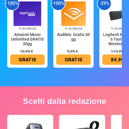
-100%
-100%
-29%
In evidenza
In evidenza
In evidenza
Amazon Music
Audible: Gratis 30
Logitech MX 
Unlimited GRATIS
gg
S Tastiera
30gg
Wireless (G
10,99 €
9,99 €
119,99 €
GRATIS
GRATIS
84,99 €
Scelti dalla redazione