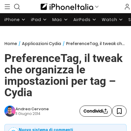
iPhone
iPad
Mac
AirPods
Watch
Home
/
Applicazioni Cydia
/
PreferenceTag, il tweak che organizza le impostazioni per tag – Cydia
PreferenceTag, il tweak
che organizza le
impostazioni per tag –
Cydia
Andrea Cervone
Condividi
11 Giugno 2014
Nuovo sistema di commenti