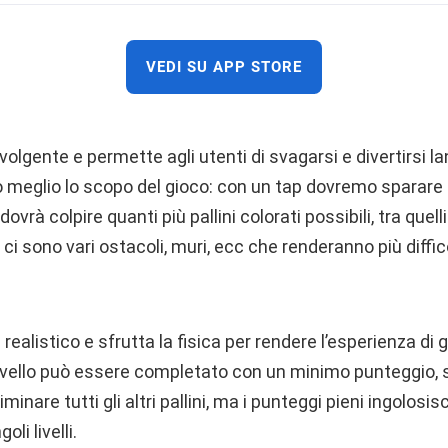
VEDI SU APP STORE
volgente e permette agli utenti di svagarsi e divertirsi la
o meglio lo scopo del gioco: con un tap dovremo sparar
dovrà colpire quanti più pallini colorati possibili, tra quell
i sono vari ostacoli, muri, ecc che renderanno più diffi
 realistico e sfrutta la fisica per rendere l’esperienza d
livello può essere completato con un minimo punteggio,
nare tutti gli altri pallini, ma i punteggi pieni ingolosis
li livelli.