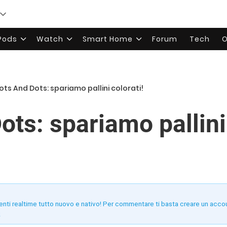
rPods
Watch
Smart Home
Forum
Tech
O
ots And Dots: spariamo pallini colorati!
ts: spariamo pallini 
enti realtime tutto nuovo e nativo! Per commentare ti basta creare un acco
!