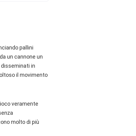
nciando pallini
e da un cannone un
i disseminati in
coltoso il movimento
i gioco veramente
 senza
cono molto di più