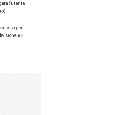
gere l’utente
so).
ccessivi per
visione e il