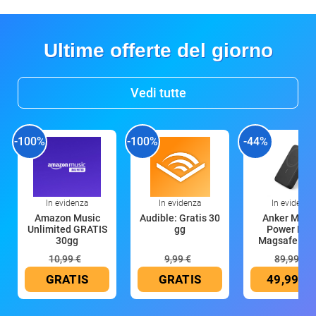
Ultime offerte del giorno
Vedi tutte
-100%
-100%
-44%
In evidenza
In evidenza
In evidenza
Amazon Music
Audible: Gratis 30
Anker Mag
Unlimited GRATIS
gg
Power Ban
30gg
Magsafe 10
mAh
10,99 €
9,99 €
89,99 €
GRATIS
GRATIS
49,99 €