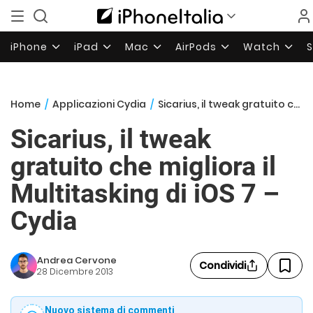
iPhone
iPad
Mac
AirPods
Watch
Home
/
Applicazioni Cydia
/
Sicarius, il tweak gratuito che migliora il Multitasking di iOS 7 – Cydia
Sicarius, il tweak
gratuito che migliora il
Multitasking di iOS 7 –
Cydia
Andrea Cervone
Condividi
28 Dicembre 2013
Nuovo sistema di commenti