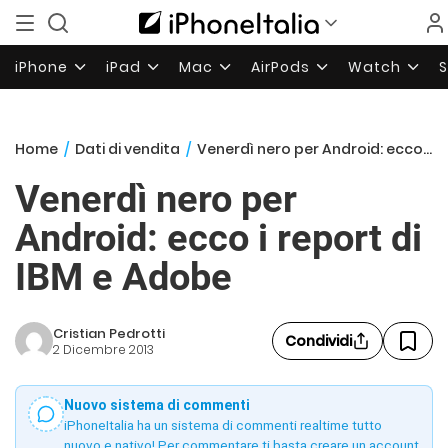
iPhone
iPad
Mac
AirPods
Watch
Home
/
Dati di vendita
/
Venerdì nero per Android: ecco i report di IBM e Adobe
Venerdì nero per
Android: ecco i report di
IBM e Adobe
Cristian Pedrotti
Condividi
2 Dicembre 2013
Nuovo sistema di commenti
iPhoneItalia ha un sistema di commenti realtime tutto
nuovo e nativo! Per commentare ti basta creare un account