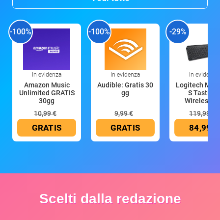
-100%
-100%
-29%
In evidenza
In evidenza
In evidenza
Amazon Music
Audible: Gratis 30
Logitech MX 
Unlimited GRATIS
gg
S Tastiera
30gg
Wireless (G
10,99 €
9,99 €
119,99 €
GRATIS
GRATIS
84,99 €
Scelti dalla redazione