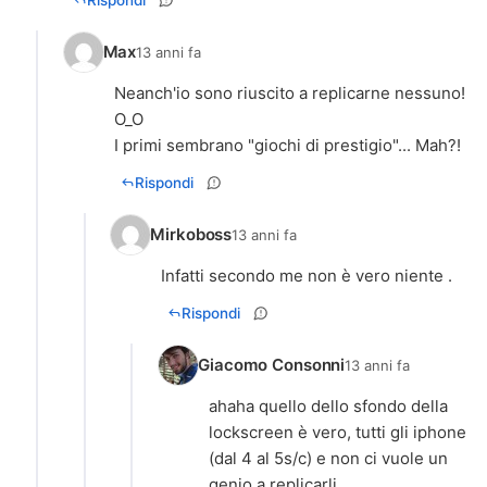
Max
13 anni fa
Neanch'io sono riuscito a replicarne nessuno!
O_O
I primi sembrano "giochi di prestigio"... Mah?!
Rispondi
Mirkoboss
13 anni fa
Infatti secondo me non è vero niente .
Rispondi
Giacomo Consonni
13 anni fa
ahaha quello dello sfondo della
lockscreen è vero, tutti gli iphone
(dal 4 al 5s/c) e non ci vuole un
genio a replicarli