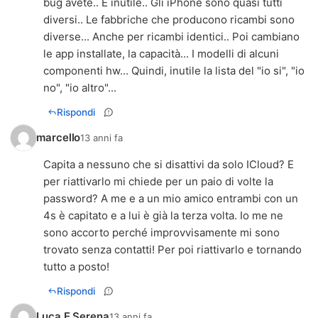
bug avete.. È inutile.. Gli iPhone sono quasi tutti
diversi.. Le fabbriche che producono ricambi sono
diverse... Anche per ricambi identici.. Poi cambiano
le app installate, la capacità... I modelli di alcuni
componenti hw... Quindi, inutile la lista del "io si", "io
no", "io altro"...
Rispondi
marcello
13 anni fa
Capita a nessuno che si disattivi da solo ICloud? E
per riattivarlo mi chiede per un paio di volte la
password? A me e a un mio amico entrambi con un
4s è capitato e a lui è già la terza volta. Io me ne
sono accorto perché improvvisamente mi sono
trovato senza contatti! Per poi riattivarlo e tornando
tutto a posto!
Rispondi
Luca E Serena
13 anni fa