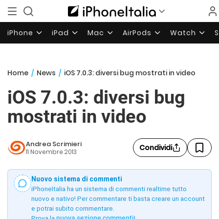
iPhone
iPad
Mac
AirPods
Watch
Home
/
News
/
iOS 7.0.3: diversi bug mostrati in video
iOS 7.0.3: diversi bug
mostrati in video
Andrea Scrimieri
Condividi
11 Novembre 2013
Nuovo sistema di commenti
iPhoneItalia ha un sistema di commenti realtime tutto
nuovo e nativo! Per commentare ti basta creare un account
e potrai subito commentare.
Prova la
nuova sezione commenti
!