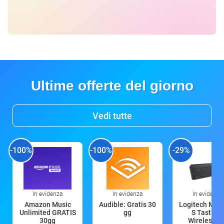
Ultime offerte del giorno
Vedi tutte
-100%
-100%
-29%
In evidenza
In evidenza
In evidenza
Amazon Music
Audible: Gratis 30
Logitech MX 
Unlimited GRATIS
gg
S Tastiera
30gg
Wireless (G