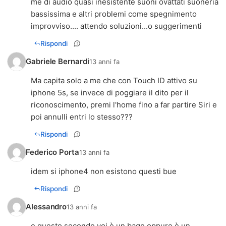
me di audio quasi inesistente suoni ovattati suoneria
bassissima e altri problemi come spegnimento
improvviso.... attendo soluzioni...o suggerimenti
Rispondi
Gabriele Bernardi
13 anni fa
Ma capita solo a me che con Touch ID attivo su
iphone 5s, se invece di poggiare il dito per il
riconoscimento, premi l'home fino a far partire Siri e
poi annulli entri lo stesso???
Rispondi
Federico Porta
13 anni fa
idem si iphone4 non esistono questi bue
Rispondi
Alessandro
13 anni fa
e questo secondo voi è un bago oppure è un