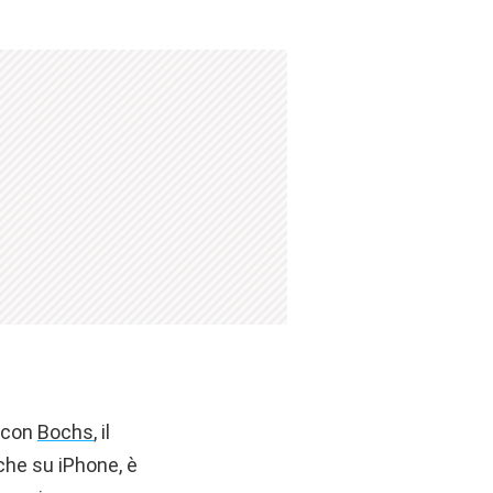
, con
Bochs
, il
he su iPhone, è