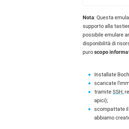
Nota
: Questa emulaz
supporto alla tastie
possibile emulare an
disponibilità di riso
puro
scopo informa
Installate Bo
scaricate l’imm
tramite
SSH
, 
apici);
scompattate il 
abbiamo creat