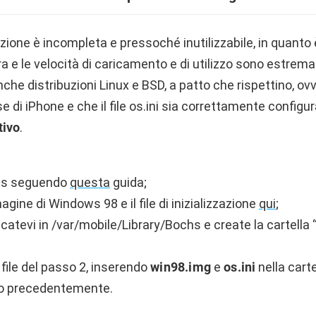
ione è incompleta e pressoché inutilizzabile, in quanto 
ra e le velocità di caricamento e di utilizzo sono estre
che distribuzioni Linux e BSD, a patto che rispettino, ov
rse di iPhone e che il file os.ini sia correttamente configu
tivo
.
chs seguendo
questa
guida;
agine di Windows 98 e il file di inizializzazione
qui
;
recatevi in /var/mobile/Library/Bochs e create la cartella 
file del passo 2, inserendo
win98.img
e
os.ini
nella cart
o precedentemente.