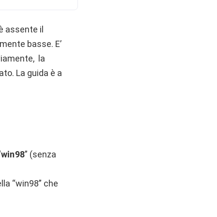
è assente il
mamente basse. E’
viamente, la
rato. La guida è a
“
win98
” (senza
ella “win98” che