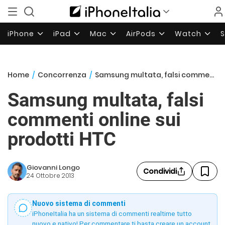
iPhone
iPad
Mac
AirPods
Watch
Home
/
Concorrenza
/
Samsung multata, falsi commenti online sui prodotti HTC
Samsung multata, falsi
commenti online sui
prodotti HTC
Giovanni Longo
Condividi
24 Ottobre 2013
Nuovo sistema di commenti
iPhoneItalia ha un sistema di commenti realtime tutto
nuovo e nativo! Per commentare ti basta creare un account