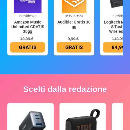
In evidenza
In evidenza
In evidenza
Amazon Music
Audible: Gratis 30
Logitech MX 
Unlimited GRATIS
gg
S Tastiera
30gg
Wireless (G
10,99 €
9,99 €
119,99 €
GRATIS
GRATIS
84,99 €
Scelti dalla redazione