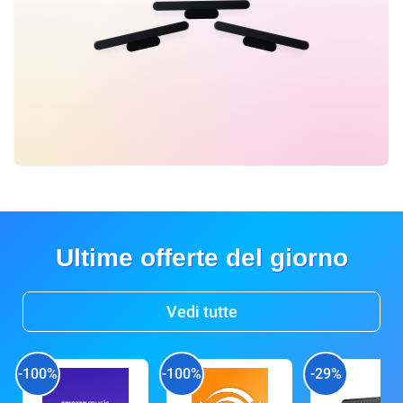
Ultime offerte del giorno
Vedi tutte
-100%
-100%
-29%