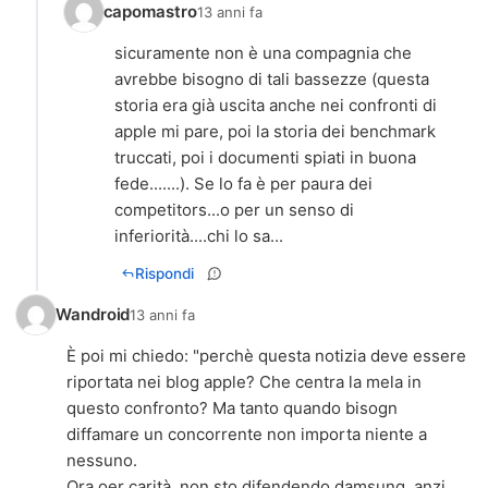
capomastro
13 anni fa
sicuramente non è una compagnia che
avrebbe bisogno di tali bassezze (questa
storia era già uscita anche nei confronti di
apple mi pare, poi la storia dei benchmark
truccati, poi i documenti spiati in buona
fede.......). Se lo fa è per paura dei
competitors...o per un senso di
inferiorità....chi lo sa...
Rispondi
Wandroid
13 anni fa
È poi mi chiedo: "perchè questa notizia deve essere
riportata nei blog apple? Che centra la mela in
questo confronto? Ma tanto quando bisogn
diffamare un concorrente non importa niente a
nessuno.
Ora oer carità, non sto difendendo damsung, anzi,