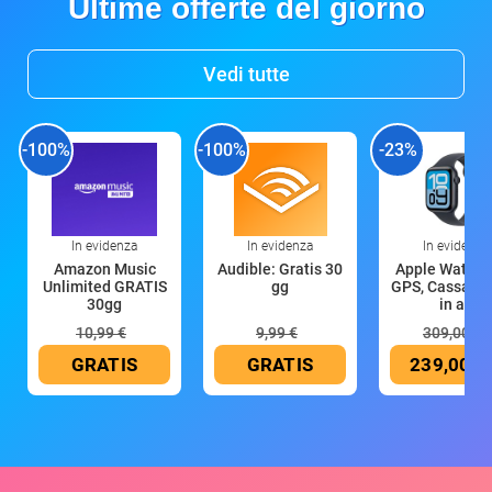
Ultime offerte del giorno
Vedi tutte
-100%
-100%
-23%
In evidenza
In evidenza
In evidenza
Amazon Music
Audible: Gratis 30
Apple Watch 
Unlimited GRATIS
gg
GPS, Cassa 4
30gg
in all
10,99 €
9,99 €
309,00 €
GRATIS
GRATIS
239,00 €