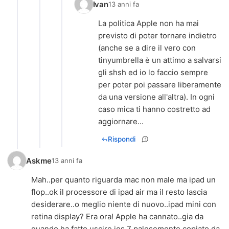
Ivan
13 anni fa
La politica Apple non ha mai
previsto di poter tornare indietro
(anche se a dire il vero con
tinyumbrella è un attimo a salvarsi
gli shsh ed io lo faccio sempre
per poter poi passare liberamente
da una versione all'altra). In ogni
caso mica ti hanno costretto ad
aggiornare...
Rispondi
Askme
13 anni fa
Mah..per quanto riguarda mac non male ma ipad un
flop..ok il processore di ipad air ma il resto lascia
desiderare..o meglio niente di nuovo..ipad mini con
retina display? Era ora! Apple ha cannato..gia da
quando ha fatto uscire ios 7 palesemente copiato da