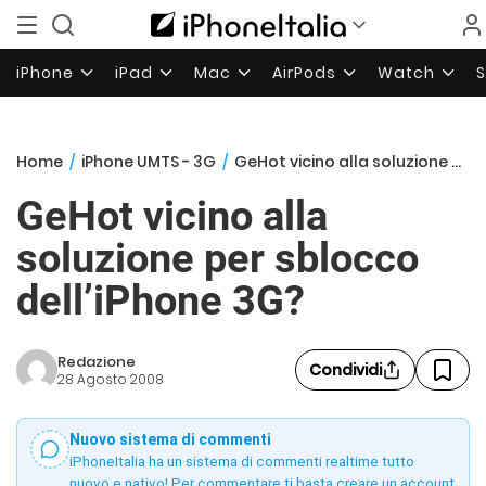
iPhone
iPad
Mac
AirPods
Watch
Home
/
iPhone UMTS - 3G
/
GeHot vicino alla soluzione per sblocco dell’iPhone 3G?
GeHot vicino alla
soluzione per sblocco
dell’iPhone 3G?
Redazione
Condividi
28 Agosto 2008
Nuovo sistema di commenti
iPhoneItalia ha un sistema di commenti realtime tutto
nuovo e nativo! Per commentare ti basta creare un account