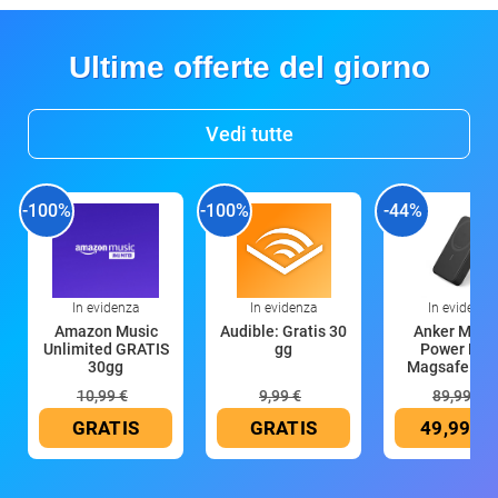
Ultime offerte del giorno
Vedi tutte
-100%
-100%
-44%
In evidenza
In evidenza
In evidenza
Amazon Music
Audible: Gratis 30
Anker Mag
Unlimited GRATIS
gg
Power Ban
30gg
Magsafe 10
mAh
10,99 €
9,99 €
89,99 €
GRATIS
GRATIS
49,99 €