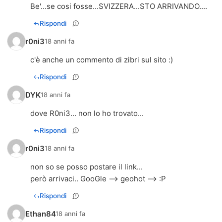
Be'...se cosi fosse...SVIZZERA...STO ARRIVANDO....
Rispondi
r0ni3
18 anni fa
c'è anche un commento di zibri sul sito :)
Rispondi
DYK
18 anni fa
dove R0ni3... non lo ho trovato...
Rispondi
r0ni3
18 anni fa
non so se posso postare il link...
però arrivaci.. GooGle --> geohot --> :P
Rispondi
Ethan84
18 anni fa