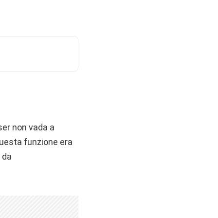
wser non vada a
questa funzione era
 da