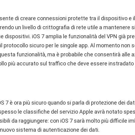
nte di creare connessioni protette tra il dispositivo e il 
endo un livello di crittografia di rete utile a mantenere s
e dispositivi. iOS 7 amplia le funzionalità del VPN già pr
l protocollo sicuro per le singole app. Al momento non so
 questa funzionalità, ma è probabile che consentirà alle a
llo più accurato sul traffico che deve essere instradato
S 7 è ora più sicuro quando si parla di protezione dei dat
spesso le classifiche del servizio Apple avrà notato spes
bili da raggiungere: con iOS 7 sarà molto più difficile imb
 nuovo sistema di autenticazione dei dati.