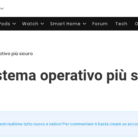
rPods
Watch
Smart Home
Forum
Tech
O
ativo più sicuro
stema operativo più 
enti realtime tutto nuovo e nativo! Per commentare ti basta creare un acco
!