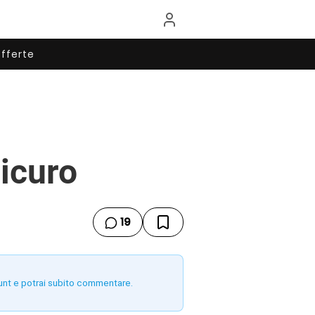
fferte
sicuro
19
unt e potrai subito commentare.