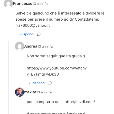
Francesco
13 anni fa
Salve c'è qualcuno che è interessato a dividere le
spese per avere il numero udid? Contattatemi:
fra76000@yahoo.it
Rispondi
Andrea
13 anni fa
Non serve seguit questa guida ;)
https://www.youtube.com/watch?
v=EYFmqFwDk30
Rispondi
maxita
13 anni fa
puoi comprarlo qui...
http://imzdl.com/
ti costa molto meno e funziona :)