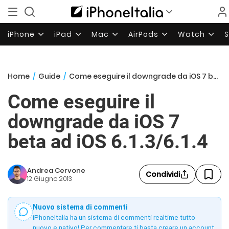
iPhone
iPad
Mac
AirPods
Watch
Home
/
Guide
/
Come eseguire il downgrade da iOS 7 beta ad iOS 6.1.3/6.1.4
Come eseguire il
downgrade da iOS 7
beta ad iOS 6.1.3/6.1.4
Andrea Cervone
Condividi
12 Giugno 2013
Nuovo sistema di commenti
iPhoneItalia ha un sistema di commenti realtime tutto
nuovo e nativo! Per commentare ti basta creare un account