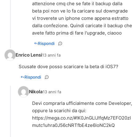
attenzione cmq che se fate il backup dalla
beta poi non ve lo fa caricare sul downgrade
vi troverete un iphone come appena estratto
dalla confezione. Quindi caricate il backup che
avete fatto prima di fare l'upgrade, ciaooo
Rispondi
Enrico Lensi
13 anni fa
Scusate dove posso scaricare la beta di iOS7?
Rispondi
Nikola
13 anni fa
Devi comprarla ufficialmente come Developer,
https://mega.co.nz/#!K0JnGLIJ!fqMz7EFO20zI
mutc1uhra0J56cNRTfbE4ze6loNC2kQ