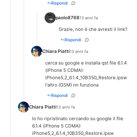
Rispondi
paolo8768
13 anni fa
Grazie, non è che avresti il link?
Rispondi
Chiara Piatti
13 anni fa
cerca su google e installa qst file 6.1.4
(iPhone 5 CDMA):
iPhone5,2_6.1.4_10B350_Restore.ipsw
l'altro (GSM) nn funziona
Rispondi
Chiara Piatti
13 anni fa
Io ho ripristinato cercando su google il file
6.1.4 (iPhone 5 CDMA):
iPhone5,2_6.1.4_10B350_Restore.ipsw