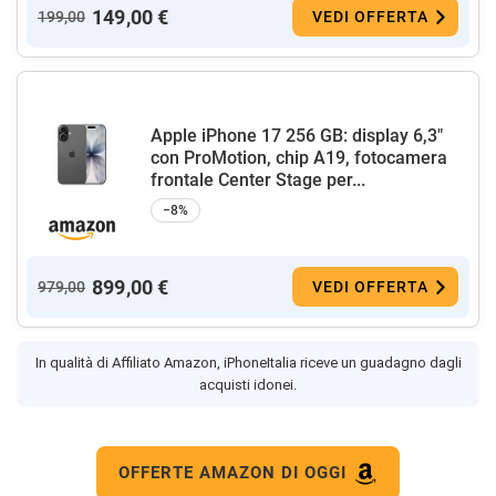
149,00 €
199,00
VEDI OFFERTA
Apple iPhone 17 256 GB: display 6,3"
con ProMotion, chip A19, fotocamera
frontale Center Stage per...
−8%
899,00 €
979,00
VEDI OFFERTA
In qualità di Affiliato Amazon, iPhoneItalia riceve un guadagno dagli
acquisti idonei.
OFFERTE AMAZON DI OGGI