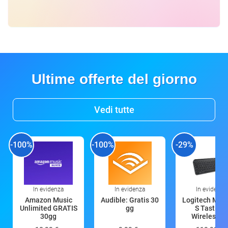
Ultime offerte del giorno
Vedi tutte
-100%
-100%
-29%
In evidenza
In evidenza
In evidenza
Amazon Music
Audible: Gratis 30
Logitech MX 
Unlimited GRATIS
gg
S Tastiera
30gg
Wireless (G