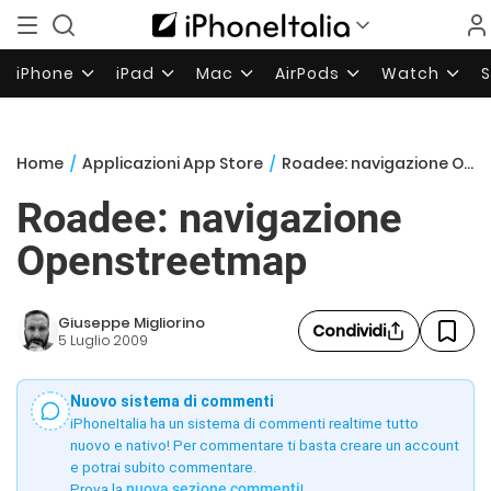
iPhone
iPad
Mac
AirPods
Watch
Home
/
Applicazioni App Store
/
Roadee: navigazione Openstreetmap
Roadee: navigazione
Openstreetmap
Giuseppe Migliorino
Condividi
5 Luglio 2009
Nuovo sistema di commenti
iPhoneItalia ha un sistema di commenti realtime tutto
nuovo e nativo! Per commentare ti basta creare un account
e potrai subito commentare.
Prova la
nuova sezione commenti
!