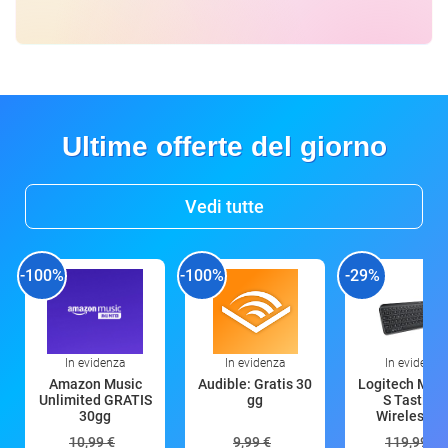
Ultime offerte del giorno
Vedi tutte
-100%
-100%
-29%
In evidenza
In evidenza
In evidenza
Amazon Music
Audible: Gratis 30
Logitech MX 
Unlimited GRATIS
gg
S Tastiera
30gg
Wireless (G
10,99 €
9,99 €
119,99 €