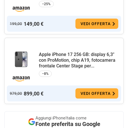
−25%
149,00 €
199,00
VEDI OFFERTA
Apple iPhone 17 256 GB: display 6,3"
con ProMotion, chip A19, fotocamera
frontale Center Stage per...
−8%
899,00 €
979,00
VEDI OFFERTA
Aggiungi
iPhoneItalia come
Fonte preferita su Google