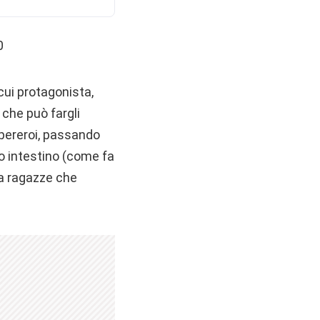
0
l cui protagonista,
 che può fargli
upereroi, passando
suo intestino (come fa
e a ragazze che