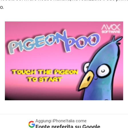
o.
Aggiungi
iPhoneItalia come
Fonte preferita su Google