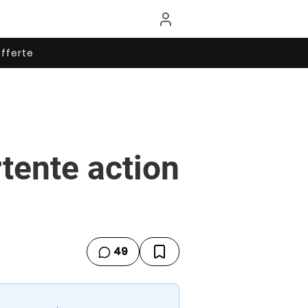
fferte
tente action
49