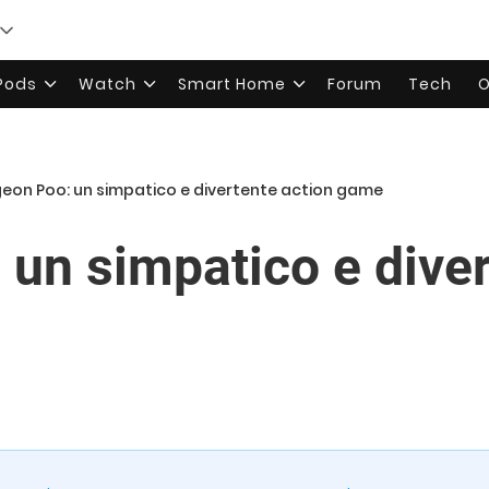
rPods
Watch
Smart Home
Forum
Tech
O
geon Poo: un simpatico e divertente action game
 un simpatico e diver