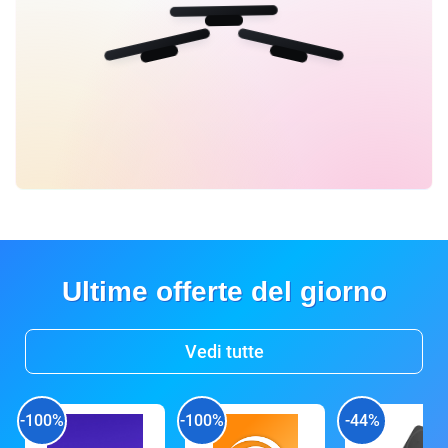
Ultime offerte del giorno
Vedi tutte
-100%
-100%
-44%