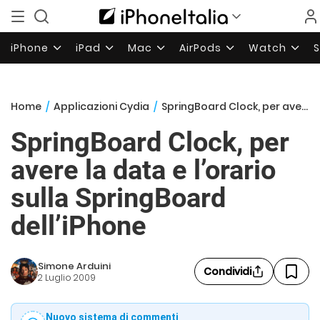
iPhone
iPad
Mac
AirPods
Watch
Home
/
Applicazioni Cydia
/
SpringBoard Clock, per avere la data e l’orario sulla SpringBoard dell’iPhone
SpringBoard Clock, per
avere la data e l’orario
sulla SpringBoard
dell’iPhone
Simone Arduini
Condividi
2 Luglio 2009
Nuovo sistema di commenti