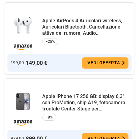
Apple AirPods 4 Auricolari wireless,
Auricolari Bluetooth, Cancellazione
attiva del rumore, Audio...
−25%
149,00 €
199,00
VEDI OFFERTA
Apple iPhone 17 256 GB: display 6,3"
con ProMotion, chip A19, fotocamera
frontale Center Stage per...
−8%
899,00 €
979,00
VEDI OFFERTA