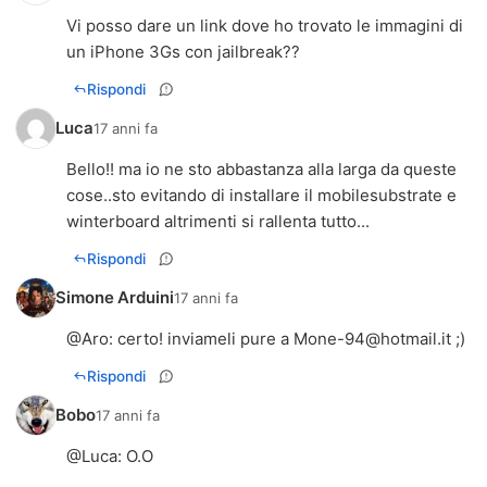
Vi posso dare un link dove ho trovato le immagini di
un iPhone 3Gs con jailbreak??
Rispondi
Luca
17 anni fa
Bello!! ma io ne sto abbastanza alla larga da queste
cose..sto evitando di installare il mobilesubstrate e
winterboard altrimenti si rallenta tutto...
Rispondi
Simone Arduini
17 anni fa
@
Aro
: certo! inviameli pure a
Mone-94@hotmail.it
;)
Rispondi
Bobo
17 anni fa
@
Luca
: O.O