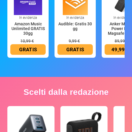
In evidenza
In evidenza
In evidenza
Amazon Music
Audible: Gratis 30
Anker Mag
Unlimited GRATIS
gg
Power Ban
30gg
Magsafe 10
mAh
10,99 €
9,99 €
89,99 €
GRATIS
GRATIS
49,99 €
Scelti dalla redazione