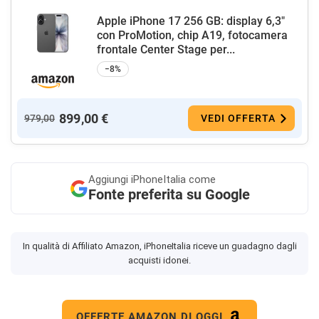
Apple iPhone 17 256 GB: display 6,3"
con ProMotion, chip A19, fotocamera
frontale Center Stage per...
−8%
899,00 €
979,00
VEDI OFFERTA
Aggiungi
iPhoneItalia come
Fonte preferita su Google
In qualità di Affiliato Amazon, iPhoneItalia riceve un guadagno dagli
acquisti idonei.
OFFERTE AMAZON DI OGGI