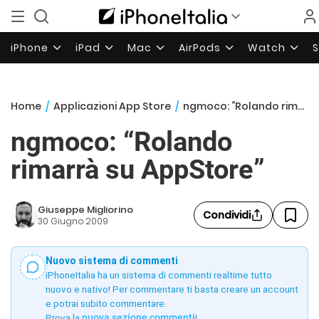
iPhone
iPad
Mac
AirPods
Watch
Home
/
Applicazioni App Store
/
ngmoco: “Rolando rimarrà su AppStore”
ngmoco: “Rolando
rimarrà su AppStore”
Giuseppe Migliorino
Condividi
30 Giugno 2009
Nuovo sistema di commenti
iPhoneItalia ha un sistema di commenti realtime tutto
nuovo e nativo! Per commentare ti basta creare un account
e potrai subito commentare.
Prova la
nuova sezione commenti
!