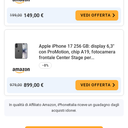
149,00 €
199,00
VEDI OFFERTA
Apple iPhone 17 256 GB: display 6,3"
con ProMotion, chip A19, fotocamera
frontale Center Stage per...
−8%
899,00 €
979,00
VEDI OFFERTA
In qualità di Affiliato Amazon, iPhoneItalia riceve un guadagno dagli
acquisti idonei.