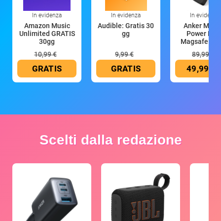
In evidenza
In evidenza
In evidenza
Amazon Music
Audible: Gratis 30
Anker Mag
Unlimited GRATIS
gg
Power Ban
30gg
Magsafe 10
mAh
10,99 €
9,99 €
89,99 €
GRATIS
GRATIS
49,99 €
Scelti dalla redazione