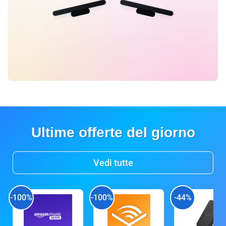
Ultime offerte del giorno
Vedi tutte
-100%
-100%
-44%