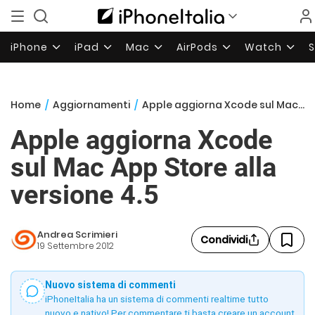
iPhone
iPad
Mac
AirPods
Watch
Home
/
Aggiornamenti
/
Apple aggiorna Xcode sul Mac App Store alla versione 4.5
Apple aggiorna Xcode
sul Mac App Store alla
versione 4.5
Andrea Scrimieri
Condividi
19 Settembre 2012
Nuovo sistema di commenti
iPhoneItalia ha un sistema di commenti realtime tutto
nuovo e nativo! Per commentare ti basta creare un account