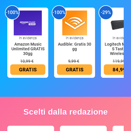
-100%
-100%
-29%
In evidenza
In evidenza
In evidenza
Amazon Music
Audible: Gratis 30
Logitech MX 
Unlimited GRATIS
gg
S Tastiera
30gg
Wireless (G
10,99 €
9,99 €
119,99 €
GRATIS
GRATIS
84,99 €
Scelti dalla redazione