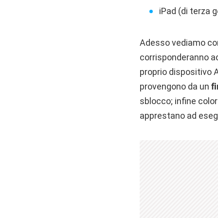
iPad (di terza 
Adesso vediamo come
corrisponderanno ad 
proprio dispositivo
provengono da un
f
sblocco; infine colo
apprestano ad esegui