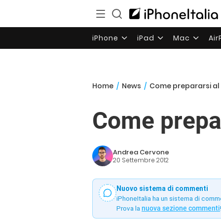
iPhone
iPad
Mac
Ai
Home
/
News
/
Come prepararsi al r
Come prepara
Andrea Cervone
20 Settembre 2012
Nuovo sistema di commenti
iPhoneItalia ha un sistema di comm
Prova la
nuova sezione commenti