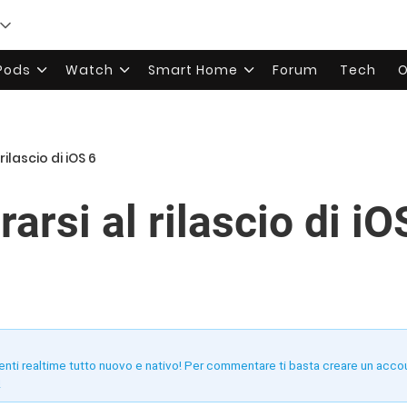
rPods
Watch
Smart Home
Forum
Tech
O
ilascio di iOS 6
rsi al rilascio di iO
enti realtime tutto nuovo e nativo! Per commentare ti basta creare un acco
!