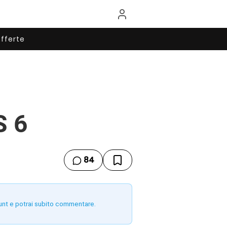
fferte
S 6
84
unt e potrai subito commentare.