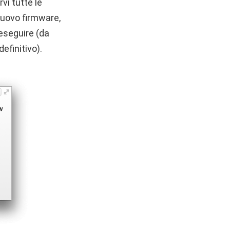
vi tutte le
nuovo firmware,
 eseguire (da
efinitivo).