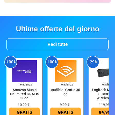
Ultime offerte del giorno
Vedi tutte
-100%
-100%
-29%
In evidenza
In evidenza
In evidenza
Amazon Music
Audible: Gratis 30
Logitech MX 
Unlimited GRATIS
gg
S Tastiera
30gg
Wireless (G
10,99 €
9,99 €
119,99 €
GRATIS
GRATIS
84,99 €