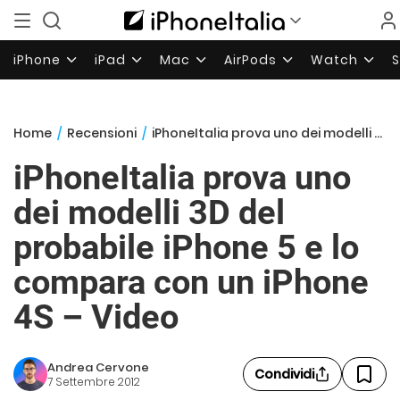
iPhone
iPad
Mac
AirPods
Watch
Home
/
Recensioni
/
iPhoneItalia prova uno dei modelli 3D del probabile iPhone 5 e lo compara con un iPhone 4S – Video
iPhoneItalia prova uno
dei modelli 3D del
probabile iPhone 5 e lo
compara con un iPhone
4S – Video
Andrea Cervone
Condividi
7 Settembre 2012