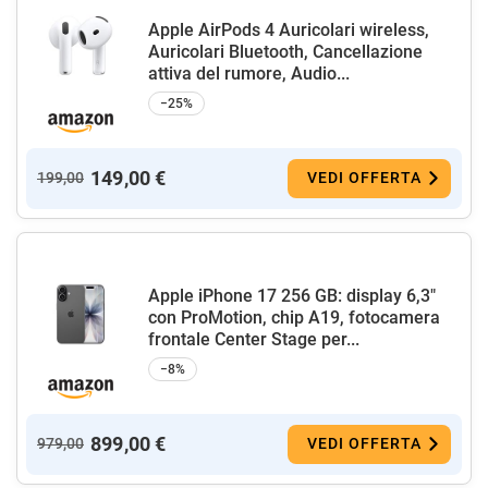
Apple AirPods 4 Auricolari wireless,
Auricolari Bluetooth, Cancellazione
attiva del rumore, Audio...
−25%
149,00 €
199,00
VEDI OFFERTA
Apple iPhone 17 256 GB: display 6,3"
con ProMotion, chip A19, fotocamera
frontale Center Stage per...
−8%
899,00 €
979,00
VEDI OFFERTA