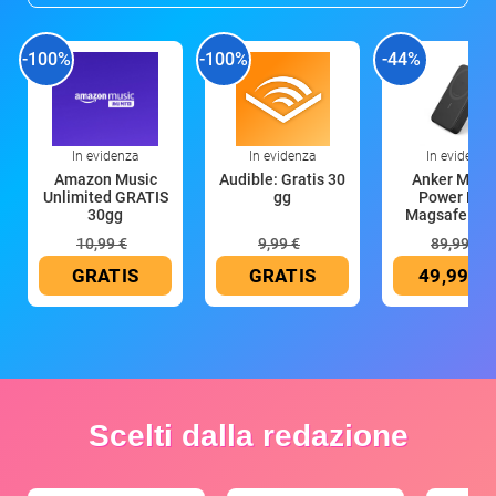
-100%
-100%
-44%
In evidenza
In evidenza
In evidenza
Amazon Music
Audible: Gratis 30
Anker Mag
Unlimited GRATIS
gg
Power Ban
30gg
Magsafe 10
mAh
10,99 €
9,99 €
89,99 €
GRATIS
GRATIS
49,99 €
Scelti dalla redazione