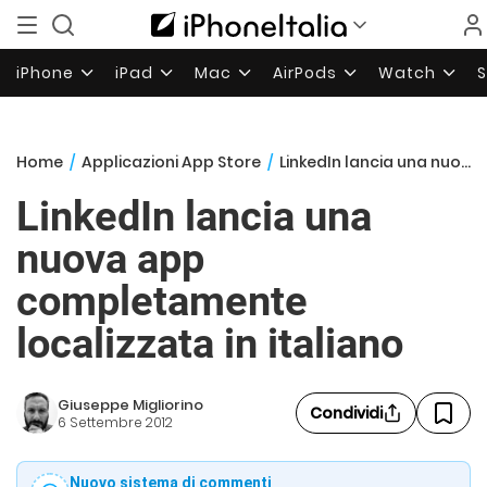
iPhone
iPad
Mac
AirPods
Watch
Home
/
Applicazioni App Store
/
LinkedIn lancia una nuova app completamente localizzata in italiano
LinkedIn lancia una
nuova app
completamente
localizzata in italiano
Giuseppe Migliorino
Condividi
6 Settembre 2012
Nuovo sistema di commenti