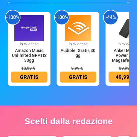
-100%
-100%
-44%
In evidenza
In evidenza
In evidenza
Amazon Music
Audible: Gratis 30
Anker Mag
Unlimited GRATIS
gg
Power Ban
30gg
Magsafe 10
mAh
10,99 €
9,99 €
89,99 €
GRATIS
GRATIS
49,99 €
Scelti dalla redazione