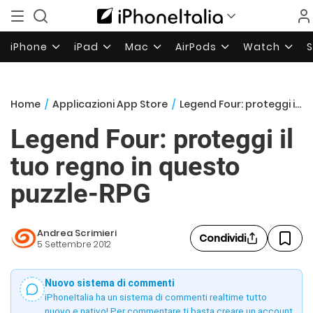
iPhone
iPad
Mac
AirPods
Watch
Home
/
Applicazioni App Store
/
Legend Four: proteggi il tuo regno in questo puzzle-RPG
Legend Four: proteggi il
tuo regno in questo
puzzle-RPG
Andrea Scrimieri
Condividi
5 Settembre 2012
Nuovo sistema di commenti
iPhoneItalia ha un sistema di commenti realtime tutto
nuovo e nativo! Per commentare ti basta creare un account