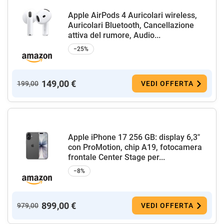
Apple AirPods 4 Auricolari wireless,
Auricolari Bluetooth, Cancellazione
attiva del rumore, Audio...
−25%
149,00 €
199,00
VEDI OFFERTA
Apple iPhone 17 256 GB: display 6,3"
con ProMotion, chip A19, fotocamera
frontale Center Stage per...
−8%
899,00 €
979,00
VEDI OFFERTA