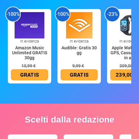
-100%
-100%
-23%
In evidenza
In evidenza
In evidenza
Amazon Music
Audible: Gratis 30
Apple Watch 
Unlimited GRATIS
gg
GPS, Cassa 4
30gg
in all
10,99 €
9,99 €
309,00 €
GRATIS
GRATIS
239,00 €
Scelti dalla redazione