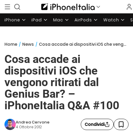
iPhone
iPad
Mac
AirPods
Watch
Home
/
News
/
Cosa accade ai dispositivi iOS che vengono ritirati dal Genius Bar? – iPhoneItalia Q&A #100
Cosa accade ai
dispositivi iOS che
vengono ritirati dal
Genius Bar? –
iPhoneItalia Q&A #100
Andrea Cervone
Condividi
4 Ottobre 2012