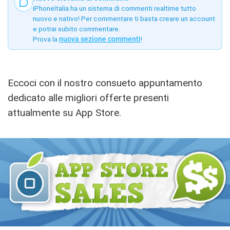
iPhoneItalia ha un sistema di commenti realtime tutto
nuovo e nativo! Per commentare ti basta creare un account
e potrai subito commentare.
Prova la
nuova sezione commenti
!
Eccoci con il nostro consueto appuntamento
dedicato alle migliori offerte presenti
attualmente su App Store.