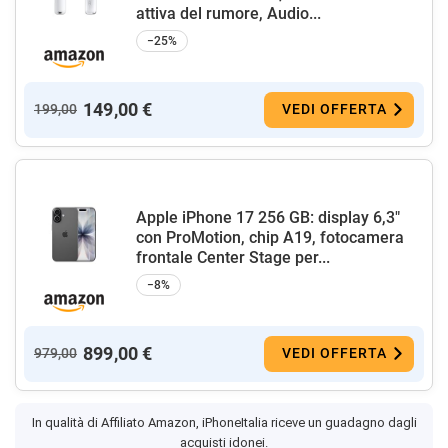
attiva del rumore, Audio...
−25%
149,00 €
199,00
VEDI OFFERTA
Apple iPhone 17 256 GB: display 6,3"
con ProMotion, chip A19, fotocamera
frontale Center Stage per...
−8%
899,00 €
979,00
VEDI OFFERTA
In qualità di Affiliato Amazon, iPhoneItalia riceve un guadagno dagli
acquisti idonei.