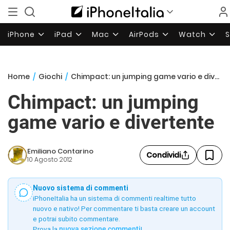
iPhone
iPad
Mac
AirPods
Watch
Home
/
Giochi
/
Chimpact: un jumping game vario e divertente
Chimpact: un jumping
game vario e divertente
Emiliano Contarino
Condividi
10 Agosto 2012
Nuovo sistema di commenti
iPhoneItalia ha un sistema di commenti realtime tutto
nuovo e nativo! Per commentare ti basta creare un account
e potrai subito commentare.
Prova la
nuova sezione commenti
!