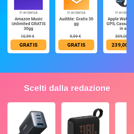
In evidenza
In evidenza
In evidenza
Amazon Music
Audible: Gratis 30
Apple Watch 
Unlimited GRATIS
gg
GPS, Cassa 4
30gg
in all
10,99 €
9,99 €
309,00 €
GRATIS
GRATIS
239,00 €
Scelti dalla redazione