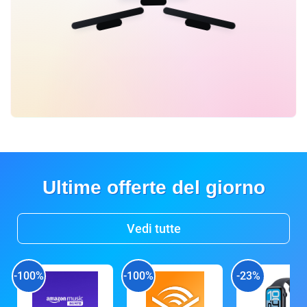
Ultime offerte del giorno
Vedi tutte
-100%
-100%
-23%