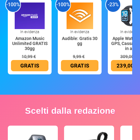
-100%
-100%
-23%
In evidenza
In evidenza
In evidenza
Amazon Music
Audible: Gratis 30
Apple Watch 
Unlimited GRATIS
gg
GPS, Cassa 4
30gg
in all
10,99 €
9,99 €
309,00 €
GRATIS
GRATIS
239,00 €
Scelti dalla redazione