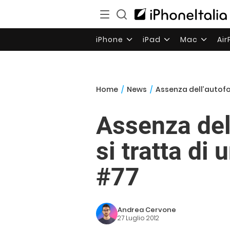
iPhone
iPad
Mac
Ai
Home
/
News
/
Assenza dell’autofo
Assenza del
si tratta di
#77
Andrea Cervone
27 Luglio 2012