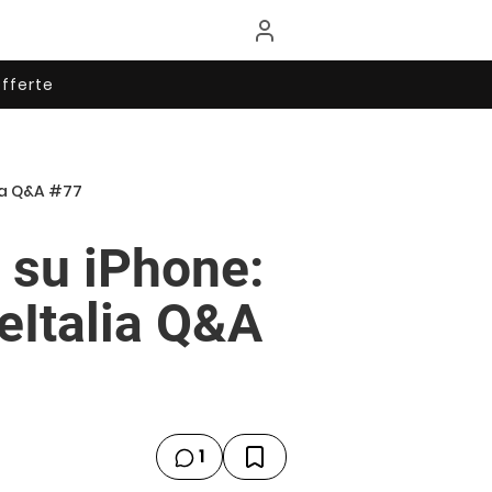
fferte
lia Q&A #77
 su iPhone:
neItalia Q&A
1