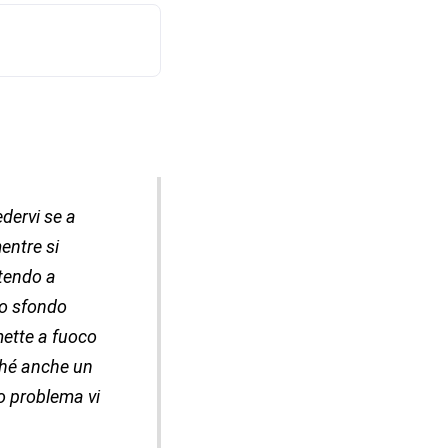
dervi se a
entre si
ttendo a
lo sfondo
mette a fuoco
ché anche un
o problema vi