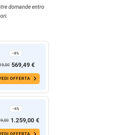
vostre domande entro
ori.
−8%
569,49 €
19,00
VEDI OFFERTA
−6%
1.259,00 €
39,00
VEDI OFFERTA