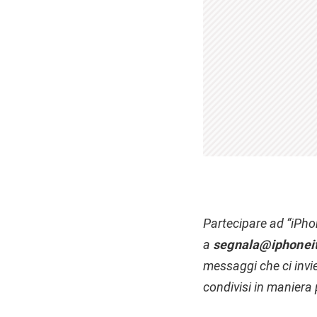
P
artecipare ad “iPho
a
segnala@iphonei
messaggi che ci invi
condivisi in maniera 