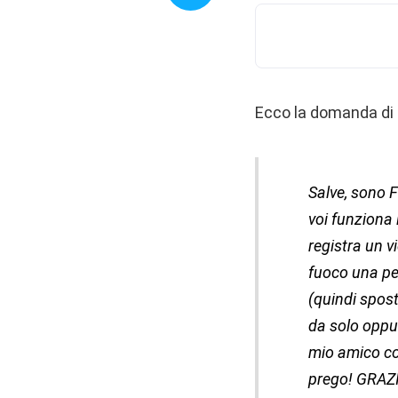
Ecco la domanda di 
Salve, sono F
voi funziona
registra un v
fuoco una pe
(quindi spos
da solo oppu
mio amico co
prego! GRAZ