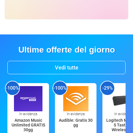
Ultime offerte del giorno
Vedi tutte
-100%
-100%
-29%
In evidenza
In evidenza
In evidenza
Amazon Music
Audible: Gratis 30
Logitech MX 
Unlimited GRATIS
gg
S Tastiera
30gg
Wireless (G