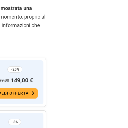
mostrata una
o momento: proprio al
e informazioni che
−25%
149,00 €
99,00
VEDI OFFERTA
−8%