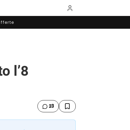
fferte
o l’8
23