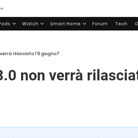
rPods
Watch
Smart Home
Forum
Tech
O
 verrà rilasciato l’8 giugno?
3.0 non verrà rilasciat