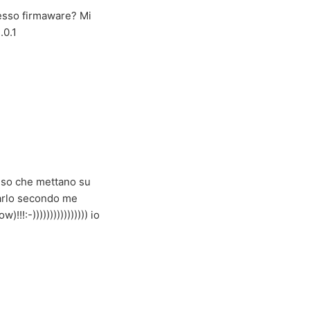
esso firmaware? Mi
.0.1
enso che mettano su
iarlo secondo me
!!:-)))))))))))))))) io