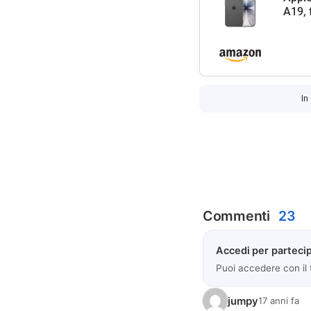
A19, 
In
Commenti
23
Accedi per partecip
Puoi accedere con il
jumpy
17 anni fa