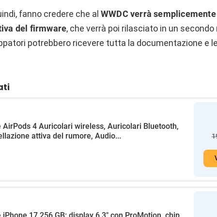
uindi, fanno credere che al
WWDC verrà semplicemente 
tiva del firmware
, che verrà poi rilasciato in un second
uppatori potrebbero ricevere tutta la documentazione e l
ati
 AirPods 4 Auricolari wireless, Auricolari Bluetooth,
llazione attiva del rumore, Audio...
1
 iPhone 17 256 GB: display 6,3" con ProMotion, chip