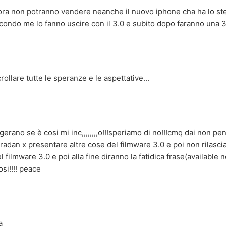
lora non potranno vendere neanche il nuovo iphone cha ha lo st
condo me lo fanno uscire con il 3.0 e subito dopo faranno una 3
ollare tutte le speranze e le aspettative...
erano se è cosi mi inc,,,,,,,,o!!!speriamo di no!!!cmq dai non p
radan x presentare altre cose del filmware 3.0 e poi non rilasc
 filmware 3.0 e poi alla fine diranno la fatidica frase(available now)!
si!!!! peace
a