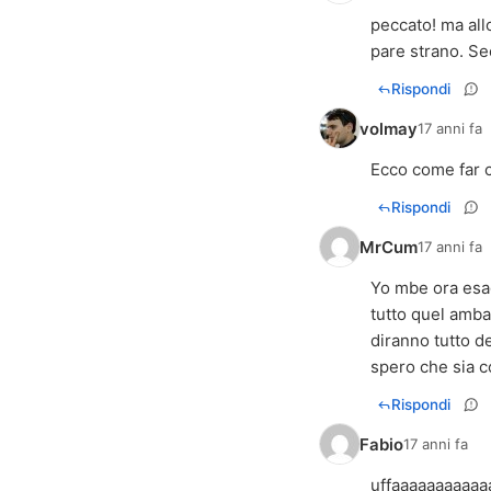
peccato! ma al
pare strano. Se
Rispondi
volmay
17 anni fa
Ecco come far cr
Rispondi
MrCum
17 anni fa
Yo mbe ora esag
tutto quel amba
diranno tutto del
spero che sia co
Rispondi
Fabio
17 anni fa
uffaaaaaaaaaaa