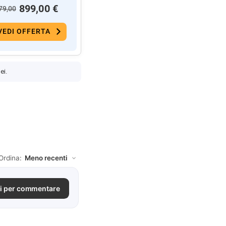
899,00 €
79,00
VEDI OFFERTA
ei.
Ordina:
i per commentare