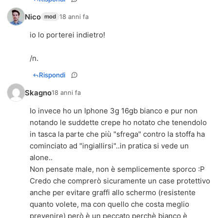
Nico
18 anni fa
mod
io lo porterei indietro!
/n.
Rispondi
Skagno
18 anni fa
Io invece ho un Iphone 3g 16gb bianco e pur non
notando le suddette crepe ho notato che tenendolo
in tasca la parte che più "sfrega" contro la stoffa ha
cominciato ad "ingiallirsi"..in pratica si vede un
alone..
Non pensate male, non è semplicemente sporco :P
Credo che comprerò sicuramente un case protettivo
anche per evitare graffi allo schermo (resistente
quanto volete, ma con quello che costa meglio
prevenire) però è un peccato perchè bianco è