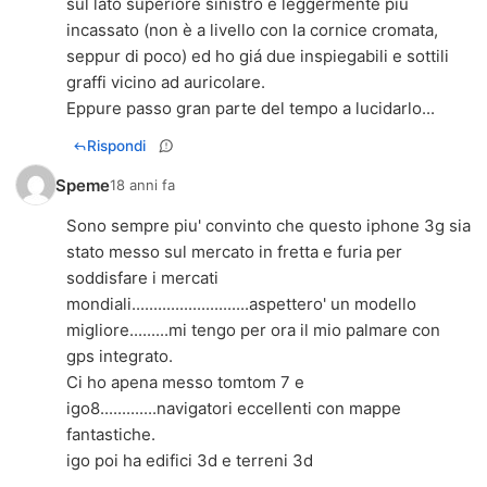
sul lato superiore sinistro è leggermente più
incassato (non è a livello con la cornice cromata,
seppur di poco) ed ho giá due inspiegabili e sottili
graffi vicino ad auricolare.
Eppure passo gran parte del tempo a lucidarlo...
Rispondi
Speme
18 anni fa
Sono sempre piu' convinto che questo iphone 3g sia
stato messo sul mercato in fretta e furia per
soddisfare i mercati
mondiali...........................aspettero' un modello
migliore.........mi tengo per ora il mio palmare con
gps integrato.
Ci ho apena messo tomtom 7 e
igo8.............navigatori eccellenti con mappe
fantastiche.
igo poi ha edifici 3d e terreni 3d