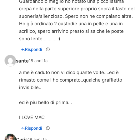
Guardandolo meglio ho notato una piccolissima
crepa nella parte superiore proprio sopra il tasto del
suoneria/silenzioso. Spero non ne compaiano altre.
Ho già ordinato 2 custodie una in pelle e una in
acrilico, spero arrivino presto si sa che le poste
sono lente............:(
Rispondi
sante
18 anni fa
a me è caduto non vi dico quante volte....ed è
rimasto come l ho comprato..qualche graffietto
invisibile..
ed è piu bello di prima...
I LOVE MAC
Rispondi
Chris
18 anni fa