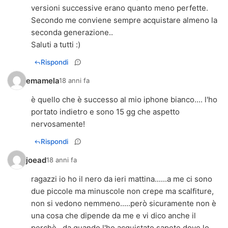
versioni successive erano quanto meno perfette.
Secondo me conviene sempre acquistare almeno la
seconda generazione..
Saluti a tutti :)
Rispondi
emamela
18 anni fa
è quello che è successo al mio iphone bianco.... l'ho
portato indietro e sono 15 gg che aspetto
nervosamente!
Rispondi
joead
18 anni fa
ragazzi io ho il nero da ieri mattina......a me ci sono
due piccole ma minuscole non crepe ma scalfiture,
non si vedono nemmeno.....però sicuramente non è
una cosa che dipende da me e vi dico anche il
perchè...da quando l'ho acquistato sapete dove lo