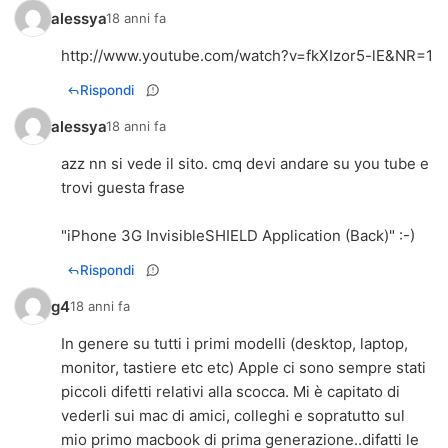
alessya
18 anni fa
http://www.youtube.com/watch?v=fkXIzor5-lE&NR=1
Rispondi
alessya
18 anni fa
azz nn si vede il sito. cmq devi andare su you tube e
trovi guesta frase
"iPhone 3G InvisibleSHIELD Application (Back)" :-)
Rispondi
g4
18 anni fa
In genere su tutti i primi modelli (desktop, laptop,
monitor, tastiere etc etc) Apple ci sono sempre stati
piccoli difetti relativi alla scocca. Mi è capitato di
vederli sui mac di amici, colleghi e sopratutto sul
mio primo macbook di prima generazione..difatti le