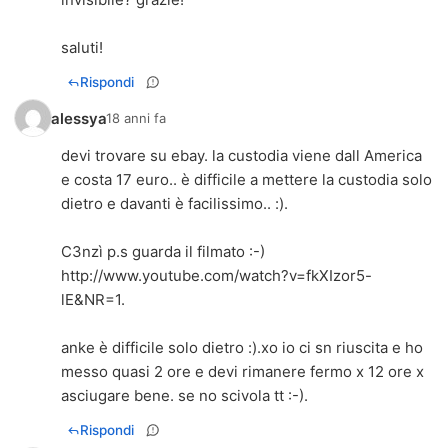
saluti!
Rispondi
alessya
18 anni fa
devi trovare su ebay. la custodia viene dall America
e costa 17 euro.. è difficile a mettere la custodia solo
dietro e davanti è facilissimo.. :).
C3nzì p.s guarda il filmato :-)
http://www.youtube.com/watch?v=fkXIzor5-
lE&NR=1
.
anke è difficile solo dietro :).xo io ci sn riuscita e ho
messo quasi 2 ore e devi rimanere fermo x 12 ore x
asciugare bene. se no scivola tt :-).
Rispondi