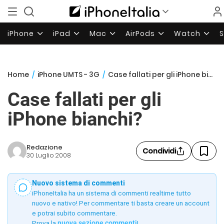
iPhone
iPad
Mac
AirPods
Watch
Home
/
iPhone UMTS - 3G
/
Case fallati per gli iPhone bianchi?
Case fallati per gli
iPhone bianchi?
Redazione
Condividi
30 Luglio 2008
Nuovo sistema di commenti
iPhoneItalia ha un sistema di commenti realtime tutto
nuovo e nativo! Per commentare ti basta creare un account
e potrai subito commentare.
Prova la
nuova sezione commenti
!