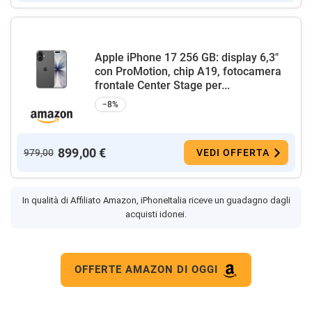
Apple iPhone 17 256 GB: display 6,3"
con ProMotion, chip A19, fotocamera
frontale Center Stage per...
−8%
899,00 €
979,00
VEDI OFFERTA
In qualità di Affiliato Amazon, iPhoneItalia riceve un guadagno dagli
acquisti idonei.
OFFERTE AMAZON DI OGGI